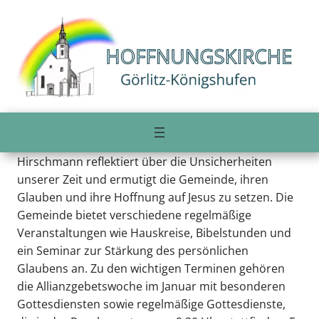
Zum
Inhalt
Gemeindebrief vom Januar 2021
springen
Im Gemeindebrief der evangelischen
Hoffnungskirchengemeinde für die Monate Januar
bis März 2021 stehen die Themen Vertrauen in Gott
und innerer Frieden im Mittelpunkt. Pfarrer Frank
Hirschmann reflektiert über die Unsicherheiten
unserer Zeit und ermutigt die Gemeinde, ihren
Glauben und ihre Hoffnung auf Jesus zu setzen. Die
Gemeinde bietet verschiedene regelmäßige
Veranstaltungen wie Hauskreise, Bibelstunden und
ein Seminar zur Stärkung des persönlichen
Glaubens an. Zu den wichtigen Terminen gehören
die Allianzgebetswoche im Januar mit besonderen
Gottesdiensten sowie regelmäßige Gottesdienste,