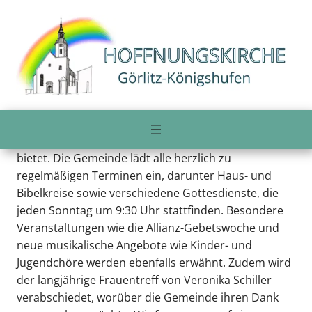
Zum
Inhalt
Gemeindebrief vom Januar 2023
springen
Im Gemeindebrief der evangelischen
Hoffnungskirchengemeinde für Januar bis März 2023
wird die Jahreslosung „Du bist ein Gott, der mich
sieht“ vorgestellt, die Trost und Vergewisserung
bietet. Die Gemeinde lädt alle herzlich zu
regelmäßigen Terminen ein, darunter Haus- und
Bibelkreise sowie verschiedene Gottesdienste, die
jeden Sonntag um 9:30 Uhr stattfinden. Besondere
Veranstaltungen wie die Allianz-Gebetswoche und
neue musikalische Angebote wie Kinder- und
Jugendchöre werden ebenfalls erwähnt. Zudem wird
der langjährige Frauentreff von Veronika Schiller
verabschiedet, worüber die Gemeinde ihren Dank